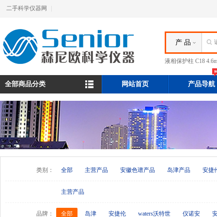
二手科学仪器网
|
产 品
液相保护柱 C18 4.
全部商品分类
网站首页
产品导航
类别：
全部
主营产品
安徽色谱产品
岛津产品
安捷
主营产品
品牌：
全部
岛津
安捷伦
waters沃特世
仪诺安