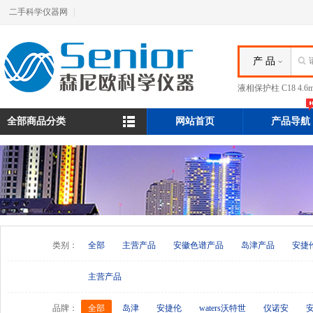
二手科学仪器网
|
产 品
液相保护柱 C18 4.
全部商品分类
网站首页
产品导航
类别：
全部
主营产品
安徽色谱产品
岛津产品
安捷
主营产品
品牌：
全部
岛津
安捷伦
waters沃特世
仪诺安