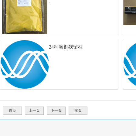
.
24种溶剂残留柱
查看详细
对比
50M×0.32mm×0.33um
.
查看详细
对比
首页
上一页
下一页
尾页