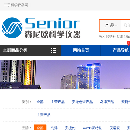
二手科学仪器网
|
产 品
液相保护柱 C18 4.
全部商品分类
网站首页
产品导航
类别：
全部
主营产品
安徽色谱产品
岛津产品
安捷
主营产品
品牌：
全部
岛津
安捷伦
waters沃特世
仪诺安