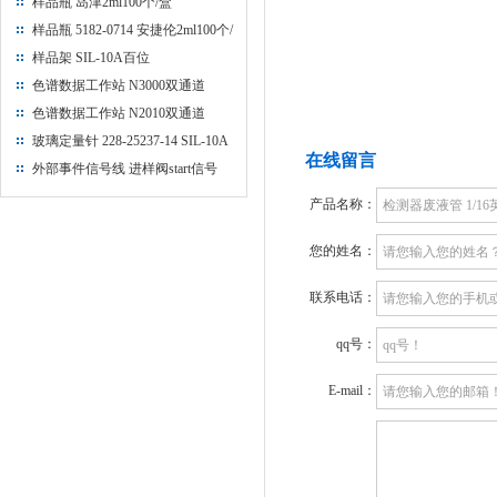
样品瓶 岛津2ml100个/盒
样品瓶 5182-0714 安捷伦2ml100个/
盒
样品架 SIL-10A百位
色谱数据工作站 N3000双通道
色谱数据工作站 N2010双通道
玻璃定量针 228-25237-14 SIL-10A
在线留言
推杆
外部事件信号线 进样阀start信号
产品名称：
您的姓名：
联系电话：
qq号：
E-mail：