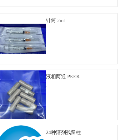
针筒 2ml
.
液相两通 PEEK
查看详细
对比
.
24种溶剂残留柱
查看详细
对比
60M×0.32mm×0.33um