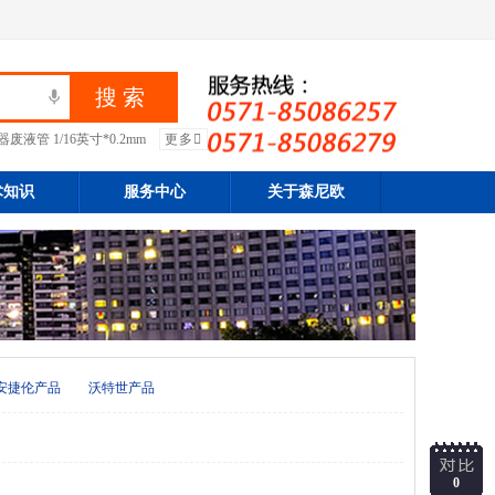
废液管 1/16英寸*0.2mm
更多
术知识
服务中心
关于森尼欧
安捷伦产品
沃特世产品
0