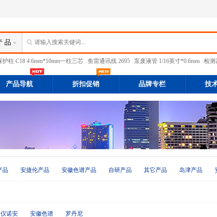
产 品
护柱 C18 4.6mm*10mm一柱三芯
鱼雷通讯线 2695
泵废液管 1/16英寸*0.6mm
检测器
产品导航
折扣促销
品牌专栏
技
产品
安捷伦产品
安徽色谱产品
自研产品
其它产品
岛津产品
仪诺安
安徽色谱
罗丹尼