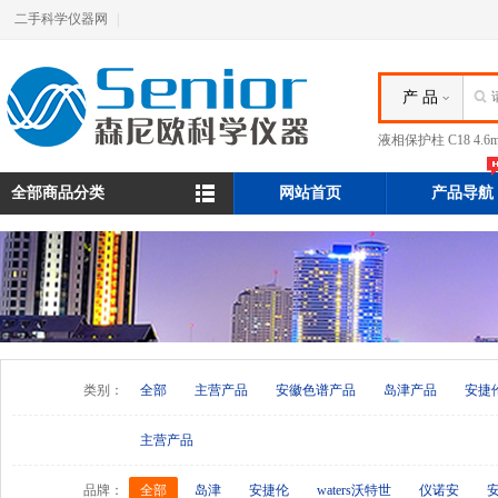
二手科学仪器网
|
产 品
液相保护柱 C18 4.
全部商品分类
网站首页
产品导航
类别：
全部
主营产品
安徽色谱产品
岛津产品
安捷
主营产品
品牌：
全部
岛津
安捷伦
waters沃特世
仪诺安