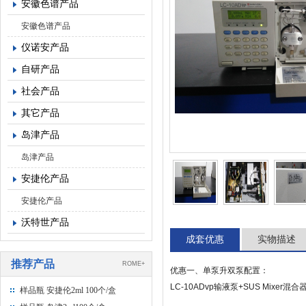
安徽色谱产品
安徽色谱产品
仪诺安产品
自研产品
社会产品
其它产品
岛津产品
岛津产品
安捷伦产品
安捷伦产品
沃特世产品
成套优惠
实物描述
推荐产品
ROME+
优惠一、单泵升双泵配置：
LC-10ADvp
输液泵
+SUS Mixer
混合
样品瓶 安捷伦2ml 100个/盒