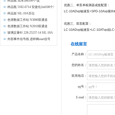
样品瓶 岛津2ml100个/盒
优惠二、单泵单检测器成套配置：
样品瓶 5182-0714 安捷伦2ml100个/
LC-10ADvp
输液泵
+SPD-10Avp
紫外
盒
样品架 SIL-10A百位
色谱数据工作站 N3000双通道
优惠三、双泵配置：
色谱数据工作站 N2010双通道
LC-10ADvp
输液泵
+LC-10ATvp
或
LC
玻璃定量针 228-25237-14 SIL-10A
推杆
外部事件信号线 进样阀start信号
在线留言
产品名称：
您的姓名：
联系电话：
qq号：
E-mail：