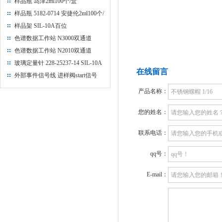
样品瓶 岛津2ml100个/盒
样品瓶 5182-0714 安捷伦2ml100个/
盒
样品架 SIL-10A百位
色谱数据工作站 N3000双通道
色谱数据工作站 N2010双通道
玻璃定量针 228-25237-14 SIL-10A
在线留言
推杆
外部事件信号线 进样阀start信号
产品名称：
您的姓名：
联系电话：
qq号：
E-mail：